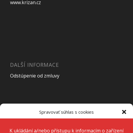
www.krizan.cz
DALŠÍ INFORMACE
Odstúpenie od zmluvy
Spravovať súhlas s cookies
OTEVÍRACÍ DOBA PRODEJNY
Aby sme poskytli čo najlepšie služby, používame na ukladanie a/alebo
Po – Pia 7:00 – 15:00
prístup k informáciám o zariadení, technológie ako sú súbory cookies.