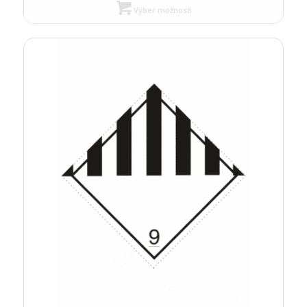
Výber možností