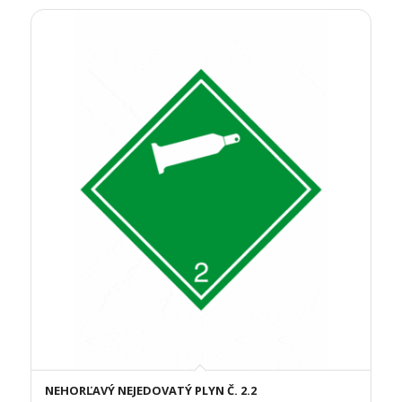
NEHORĽAVÝ NEJEDOVATÝ PLYN Č. 2.2