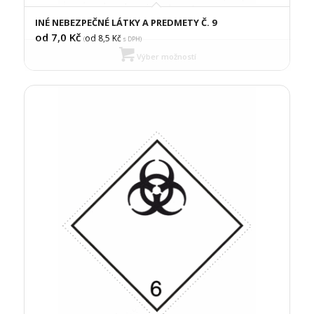
INÉ NEBEZPEČNÉ LÁTKY A PREDMETY Č. 9
od 7,0
Kč
od 8,5
Kč
(
s DPH)
Výber možností