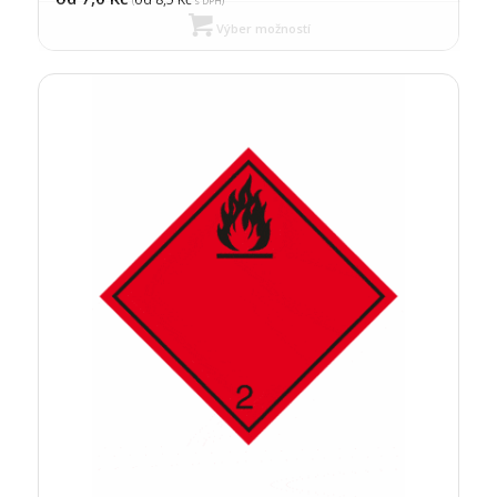
(
s DPH)
Výber možností