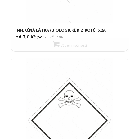
INFEKČNÁ LÁTKA (BIOLOGICKÉ RIZIKO) Č. 6.2A
od 7,0
Kč
od 8,5
Kč
(
s DPH)
Výber možností