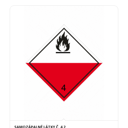
SAMOZÁPALNÉ LÁTKY Č. 4.2