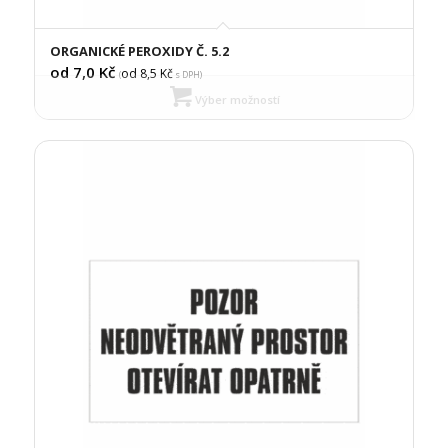
ORGANICKÉ PEROXIDY Č. 5.2
od 7,0
Kč
od 8,5
Kč
(
s DPH)
Výber možností