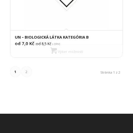
UN – BIOLOGICKÁ LÁTKA KATEGÓRIA B
od 7,0
Kč
od 8,5
Kč
(
s DPH)
Výber možností
1
2
Stránka 1 z 2