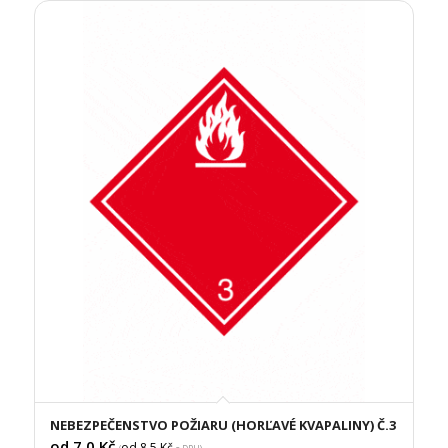
NEBEZPEČENSTVO POŽIARU (HORĽAVÉ KVAPALINY) Č.3
od 7,0
Kč
od 8,5
Kč