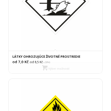
LÁTKY OHROZUJÚCE ŽIVOTNÉ PROSTREDIE
od 7,0
Kč
od 8,5
Kč
(
s DPH)
Výber možností