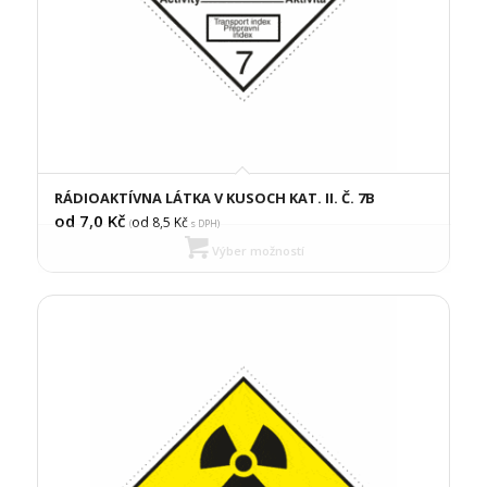
RÁDIOAKTÍVNA LÁTKA V KUSOCH KAT. II. Č. 7B
od 7,0
Kč
od 8,5
Kč
(
s DPH)
Výber možností