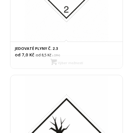
JEDOVATÉ PLYNY Č. 2.3
od 7,0
Kč
od 8,5
Kč
(
s DPH)
Výber možností