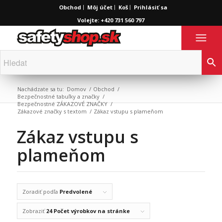
Obchod
Môj účet
Koš
Prihlásiť sa
Volejte: +420 731 560 797
Nachádzate sa tu:
Domov
/
Obchod
/
Bezpečnostné tabuľky a značky
/
Bezpečnostné ZÁKAZOVÉ ZNAČKY
/
Zákazové značky s textom
/
Zákaz vstupu s plameňom
Zákaz vstupu s
plameňom
Zoradiť podľa
Predvolené
Zobraziť
24 Počet výrobkov na stránke