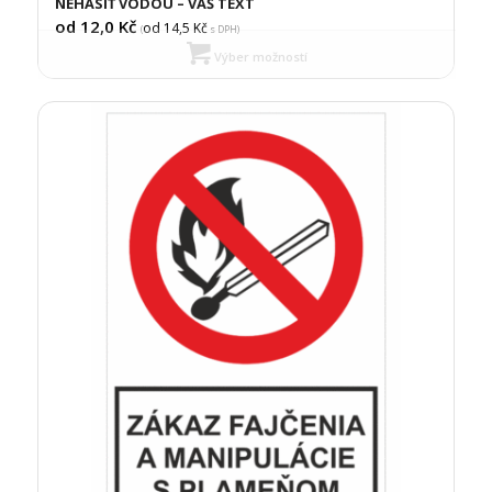
NEHASIŤ VODOU – VÁŠ TEXT
od 12,0
Kč
od 14,5
Kč
(
s DPH)
Výber možností