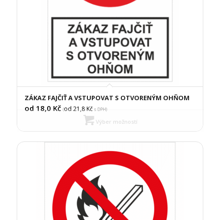
ZÁKAZ FAJČIŤ A VSTUPOVAT S OTVORENÝM OHŇOM
od 18,0
Kč
od 21,8
Kč
(
s DPH)
Výber možností