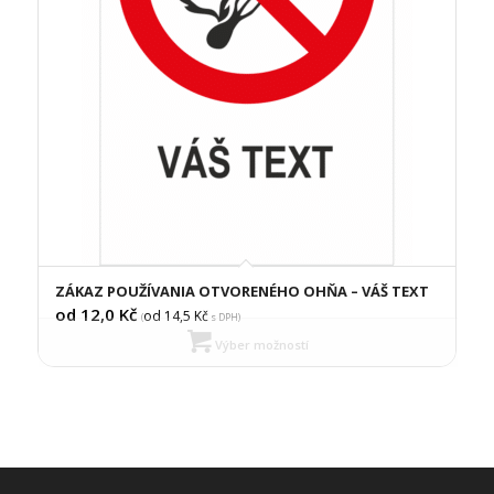
ZÁKAZ POUŽÍVANIA OTVORENÉHO OHŇA – VÁŠ TEXT
od 12,0
Kč
od 14,5
Kč
(
s DPH)
Výber možností