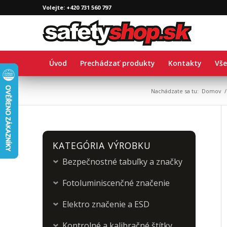
Volejte: +420 731 560 797
Úvod
Prechádzať produkty
Kontakty
Vše
Nachádzate sa tu:
Domov
/
KATEGÓRIA VÝROBKU
Bezpečnostné tabuľky a značky
›
Fotoluminiscenčné značenie
›
Elektro značenie a ESD
›
Kontrolné a kalibračné štítky
›