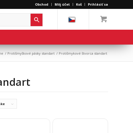
Obchod
Môj účet
Koš
Prihlásiť sa
ne
/
Protišmyškové pásky standart
/
Protišmykové štvorca standart
andart
nke