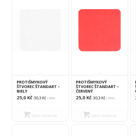
PROTIŠMYKOVÝ
PROTIŠMYKOVÝ
ŠTVOREC ŠTANDART –
ŠTVOREC ŠTANDART –
BIELY
ČERVENÝ
25,0
Kč
25,0
Kč
30,3
Kč
30,3
Kč
(
s DPH)
(
s DPH)
Výber možností
Výber možností