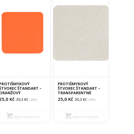
PROTIŠMYKOVÝ
PROTIŠMYKOVÝ
ŠTVOREC ŠTANDART –
ŠTVOREC ŠTANDART –
ORANŽOVÝ
TRANSPARENTNÉ
25,0
Kč
25,0
Kč
30,3
Kč
30,3
Kč
(
s DPH)
(
s DPH)
Výber možností
Výber možností