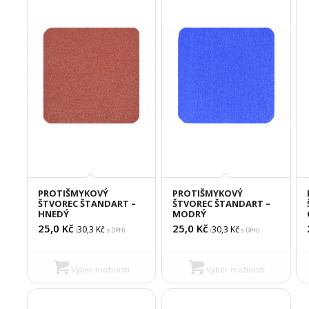
PROTIŠMYKOVÝ
PROTIŠMYKOVÝ
ŠTVOREC ŠTANDART –
ŠTVOREC ŠTANDART –
HNEDÝ
MODRÝ
25,0
Kč
25,0
Kč
30,3
Kč
30,3
Kč
(
s DPH)
(
s DPH)
Výber možností
Výber možností