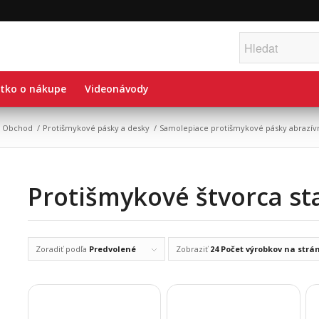
tko o nákupe
Videonávody
Obchod
/
Protišmykové pásky a desky
/
Samolepiace protišmykové pásky abrazív
Protišmykové štvorca st
Zoradiť podľa
Predvolené
Zobraziť
24 Počet výrobkov na strá