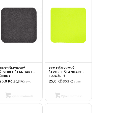
PROTIŠMYKOVÝ
PROTIŠMYKOVÝ
ŠTVOREC ŠTANDART –
ŠTVOREC ŠTANDART –
ČIERNY
FLUOŽLTÝ
25,0
Kč
25,0
Kč
30,3
Kč
30,3
Kč
(
s DPH)
(
s DPH)
Výber možností
Výber možností