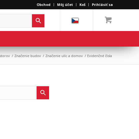
Obchod
Môj účet
Koš
Prihlásiť sa
storov
/
Značenie budov
/
Značenie ulíc a domov
/
Evidenčné čísla
t to perform a search?