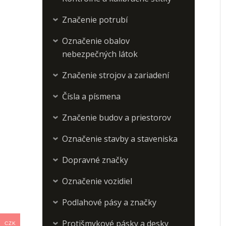
Značenie potrubí
›
Označenie obalov
›
nebezpečných látok
Značenie strojov a zariadení
›
Čísla a písmena
›
Značenie budov a priestorov
›
Označenie stavby a staveniska
›
Dopravné značky
›
Označenie vozidiel
›
Podlahové pásy a značky
›
Protišmykové pásky a desky
CZK
›