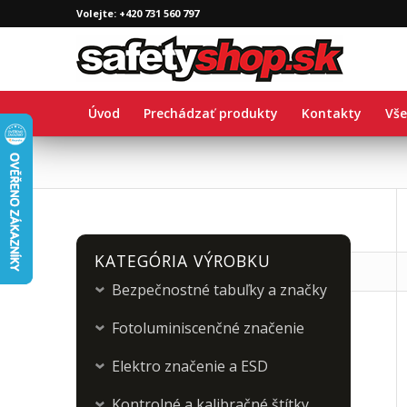
Volejte: +420 731 560 797
Úvod
Prechádzať produkty
Kontakty
Vše
KATEGÓRIA VÝROBKU
Bezpečnostné tabuľky a značky
›
Fotoluminiscenčné značenie
›
Elektro značenie a ESD
›
Kontrolné a kalibračné štítky
›