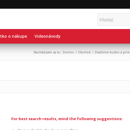
tko o nákupe
Videonávody
Nachádzate sa tu:
Domov
/
Obchod
/
Značenie budov a prie
Nič sa nenašlo
Sorry, the post you are looking for is not available. Maybe you wan
For best search results, mind the following suggestions: