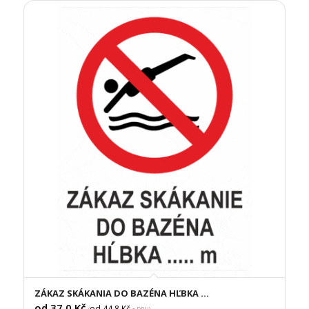
ZÁKAZ SKÁKANIA DO BAZÉNA HĽBKA …
od 37,0
Kč
od 44,8
Kč