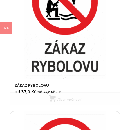
CZK
ZÁKAZ RYBOLOVU
od 37,0
Kč
od 44,8
Kč
(
s DPH)
Výber možností