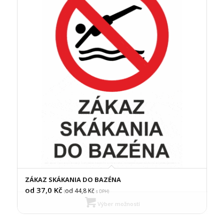
ZÁKAZ SKÁKANIA DO BAZÉNA
od 37,0
Kč
od 44,8
Kč
(
s DPH)
Výber možností