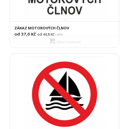
ZÁKAZ MOTOROVÝCH ČLNOV
od 37,0
Kč
od 44,8
Kč
(
s DPH)
Výber možností