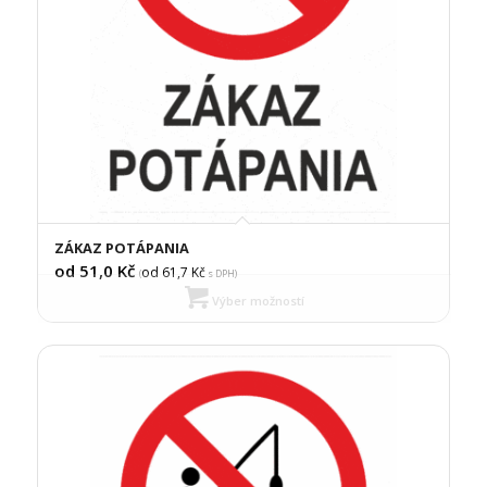
ZÁKAZ POTÁPANIA
od 51,0
Kč
od 61,7
Kč
(
s DPH)
Výber možností