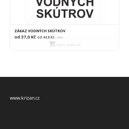
ZÁKAZ VODNÝCH SKÚTROV
od 37,0
Kč
od 44,8
Kč
(
s DPH)
Výber možností
www.krizan.cz