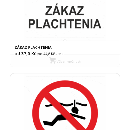
ZÁKAZ PLACHTENIA
od 37,0
Kč
od 44,8
Kč
(
s DPH)
Výber možností