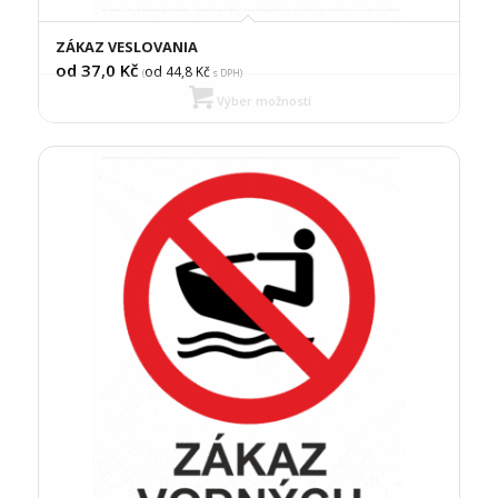
ZÁKAZ VESLOVANIA
od 37,0
Kč
od 44,8
Kč
(
s DPH)
Výber možností