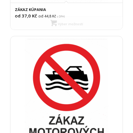
ZÁKAZ KÚPANIA
od 37,0
Kč
od 44,8
Kč
(
s DPH)
Výber možností