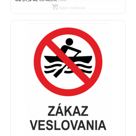
(
s DPH)
Výber možností