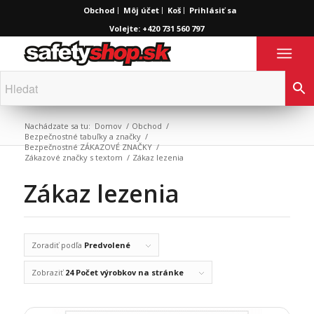
Obchod
Môj účet
Koš
Prihlásiť sa
Volejte: +420 731 560 797
Nachádzate sa tu:
Domov
/
Obchod
/
Bezpečnostné tabuľky a značky
/
Bezpečnostné ZÁKAZOVÉ ZNAČKY
/
Zákazové značky s textom
/
Zákaz lezenia
Zákaz lezenia
Zoradiť podľa
Predvolené
Zobraziť
24 Počet výrobkov na stránke