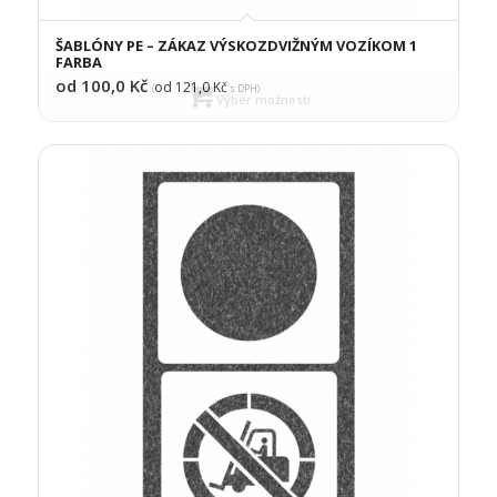
ŠABLÓNY PE – ZÁKAZ VÝSKOZDVIŽNÝM VOZÍKOM 1
FARBA
od 100,0
Kč
od 121,0
Kč
(
s DPH)
Výber možností