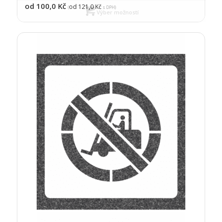
od 100,0
Kč
od 121,0
Kč
(
s DPH)
Výber možností