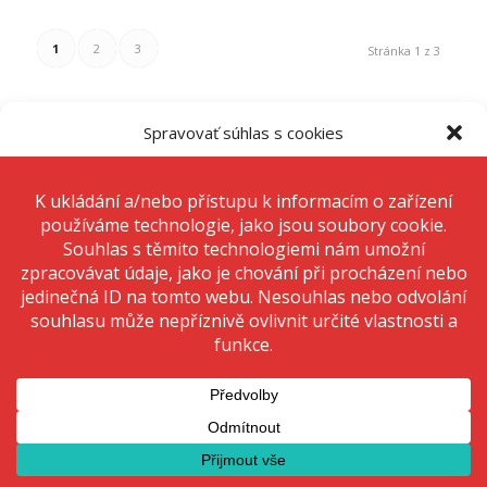
1
2
3
Stránka 1 z 3
Spravovať súhlas s cookies
Aby sme poskytli čo najlepšie služby, používame na ukladanie a/alebo
prístup k informáciám o zariadení, technológie ako sú súbory cookies.
Súhlas s týmito technológiami nám umožní spracovávať údaje, ako je
správanie pri prehliadaní alebo jedinečné ID na tomto webe. Nesúhlas
alebo odvolanie súhlasu môže nepriaznivo ovplyvniť určité vlastnosti a
funkcie.
www.krizan.cz
Prijať
Odmietnuť
Zobraziť predvoľby