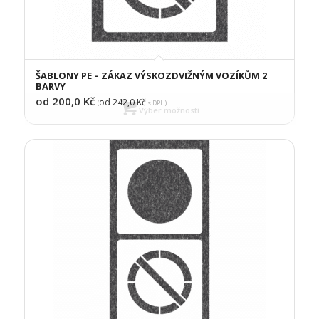
ŠABLONY PE – ZÁKAZ VÝSKOZDVIŽNÝM VOZÍKŮM 2
BARVY
od 200,0
Kč
od 242,0
Kč
(
s DPH)
Výber možností