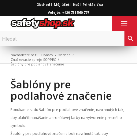
Obchod
Môj účet
Koš
Prihlásiť sa
Volejte: +420 731 560 797
Nachádzate sa tu:
Domov
/
Obchod
/
Značkovacie spreje SOPPEC
/
Šablóny pre podlahové značenie
Šablóny pre
podlahové značenie
Ponúkame sadu šablón pre podlahové značenie, navrhnutých tak,
aby uľahčili nanášanie aerosólovej farby na vytvorenie presného
symbolu.
Šablóny pre podlahové značenie boli navrhnuté tak, aby