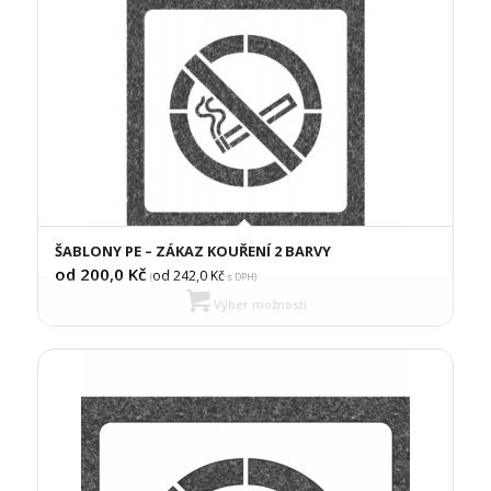
ŠABLONY PE – ZÁKAZ KOUŘENÍ 2 BARVY
od 200,0
Kč
od 242,0
Kč
(
s DPH)
Výber možností