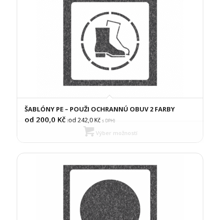
ŠABLÓNY PE – POUŽI OCHRANNÚ OBUV 2 FARBY
od 200,0
Kč
od 242,0
Kč
(
s DPH)
Výber možností