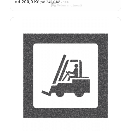
od 200,0
Kč
od 242,0
Kč
(
s DPH)
Výber možností