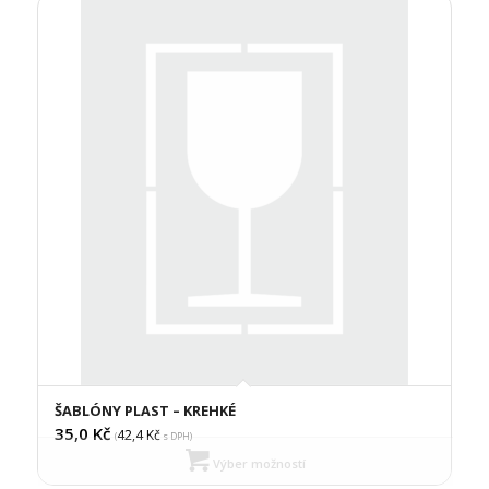
ŠABLÓNY PLAST – KREHKÉ
35,0
Kč
42,4
Kč
(
s DPH)
Výber možností