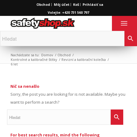
Obchod
Môj účet
Koš
Prihlásiť sa
Volejte: +420 731 560 797
Nachádzate sa tu:
Domov
/
Obchod
/
Kontrolné a kalibračné štítky
/
Revizní a kalibrační kolečka
/
6 let
Nič sa nenašlo
Sorry, the post you are looking for is not available. Maybe you
want to perform a search?
For best search results, mind the following