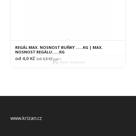
REGÁL MAX. NOSNOST BUŇKY ……KG | MAX.
NOSNOST REGÁLU……KG
od 4,0
Kč
od 4,8
Kč
(
s DPH)
Výber možností
www.krizan.cz