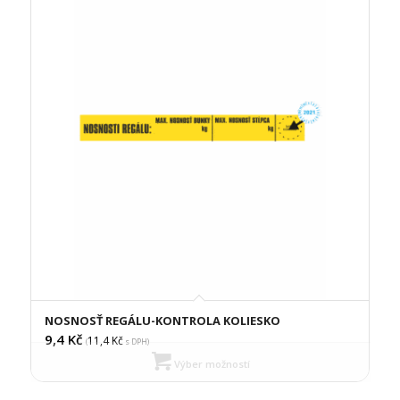
NOSNOSŤ REGÁLU-KONTROLA KOLIESKO
9,4
Kč
11,4
Kč
(
s DPH)
Výber možností