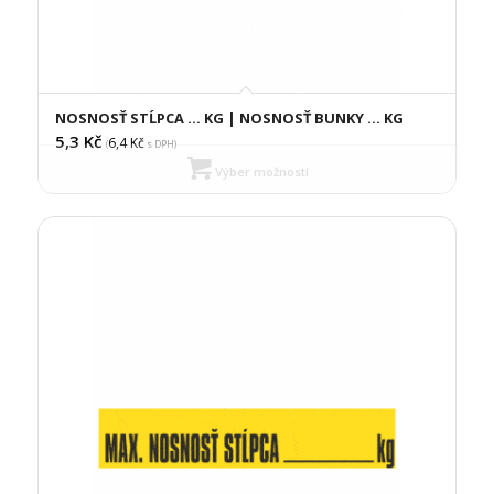
NOSNOSŤ STĹPCA … KG | NOSNOSŤ BUNKY … KG
5,3
Kč
6,4
Kč
(
s DPH)
Výber možností