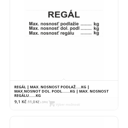
REGÁL | MAX. NOSNOST PODLAŽ…..KG |
MAX.NOSNOT DOL. PODL…….KG | MAX. NOSNOST
REGÁLU……KG
9,1
Kč
11,0
Kč
(
s DPH)
Výber možností