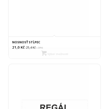
NOSNOSŤ STĹPEC
21,0
Kč
25,4
Kč
(
s DPH)
Výber možností