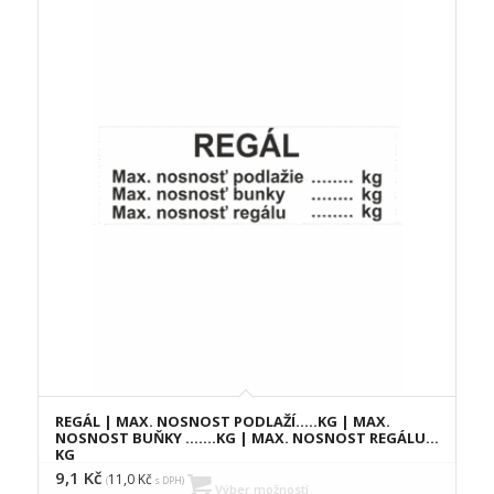
REGÁL | MAX. NOSNOST PODLAŽÍ…..KG | MAX.
NOSNOST BUŇKY …….KG | MAX. NOSNOST REGÁLU…
KG
9,1
Kč
11,0
Kč
(
s DPH)
Výber možností