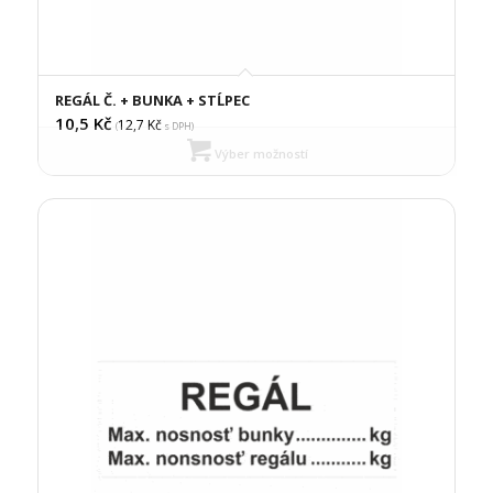
REGÁL Č. + BUNKA + STĹPEC
10,5
Kč
12,7
Kč
(
s DPH)
Výber možností