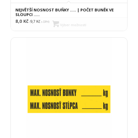
NEJVĚTŠÍ NOSNOST BUŇKY ….. | POČET BUNĚK VE
SLOUPCI …..
8,0
Kč
9,7
Kč
(
s DPH)
Výber možností