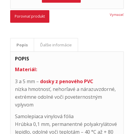
Vymazať
Porovnať produkt
Popis
Ďalšie informácie
POPIS
Materiál:
3 a 5 mm –
dosky z penového PVC
nízka hmotnosť, nehorľavé a nárazuvzdorné,
extrémne odolné voči poveternostným
vplyvom
Samolepiaca vinylová fólia
Hrúbka 0,1 mm, permanentné polyakrylátové
lepidlo, odolné voči teplotám – 40 °C až + 80