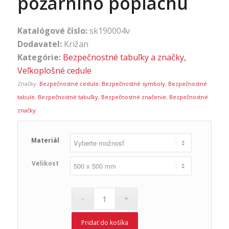
požárního poplachu
Katalógové číslo:
sk190004v
Dodavatel:
Križan
Kategórie:
Bezpečnostné tabuľky a značky
,
Veľkoplošné cedule
Značky:
Bezpečnostné cedule
,
Bezpečnostné symboly
,
Bezpečnostné
tabule
,
Bezpečnostné tabuľky
,
Bezpečnostné značenie
,
Bezpečnostné
značky
Materiál
Velikost
Pridať do košíka