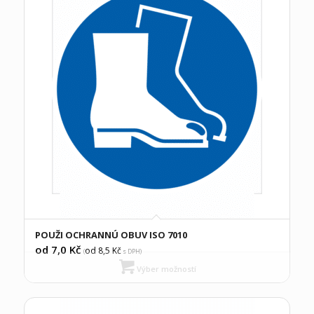
POUŽI OCHRANNÚ OBUV ISO 7010
od 7,0
Kč
od 8,5
Kč
(
s DPH)
Výber možností