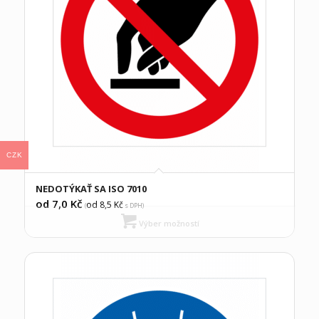
CZK
NEDOTÝKAŤ SA ISO 7010
od 7,0
Kč
od 8,5
Kč
(
s DPH)
Výber možností