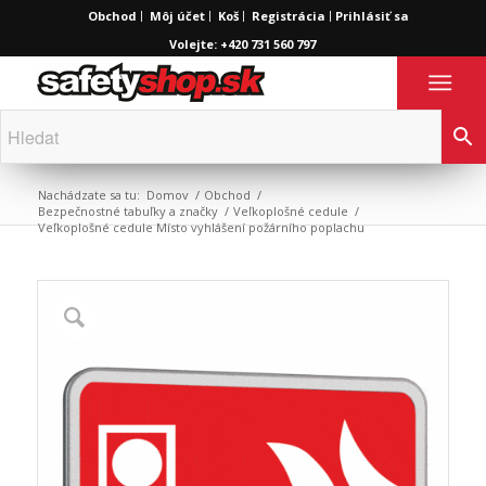
Obchod
Môj účet
Koš
Registrácia
Prihlásiť sa
Volejte: +420 731 560 797
Nachádzate sa tu:
Domov
/
Obchod
/
Bezpečnostné tabuľky a značky
/
Veľkoplošné cedule
/
Veľkoplošné cedule Místo vyhlášení požárního poplachu