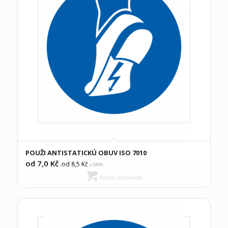
POUŽI ANTISTATICKÚ OBUV ISO 7010
od 7,0
Kč
od 8,5
Kč
(
s DPH)
Výber možností