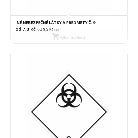
INÉ NEBEZPEČNÉ LÁTKY A PREDMETY Č. 9
od 7,0
Kč
od 8,5
Kč
(
s DPH)
Výber možností