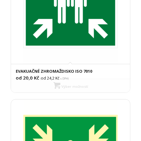
EVAKUAČNÉ ZHROMAŽDISKO ISO 7010
od 20,0
Kč
od 24,2
Kč
(
s DPH)
Výber možností