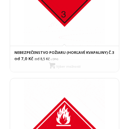
NEBEZPEČENSTVO POŽIARU (HORĽAVÉ KVAPALINY) Č.3
od 7,0
Kč
od 8,5
Kč
(
s DPH)
Výber možností