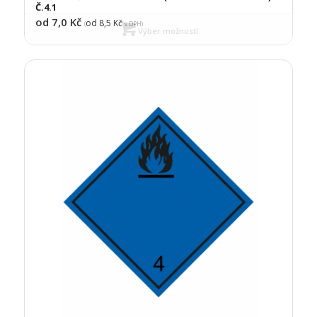
Č.4.1
od 7,0
Kč
od 8,5
Kč
(
s DPH)
Výber možností