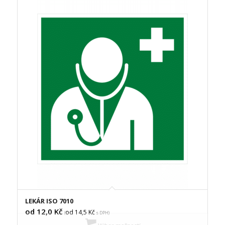
LEKÁR ISO 7010
od 12,0
Kč
od 14,5
Kč
(
s DPH)