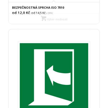
BEZPEČNOSTNÁ SPRCHA ISO 7010
od 12,0
Kč
od 14,5
Kč
(
s DPH)
Výber možností