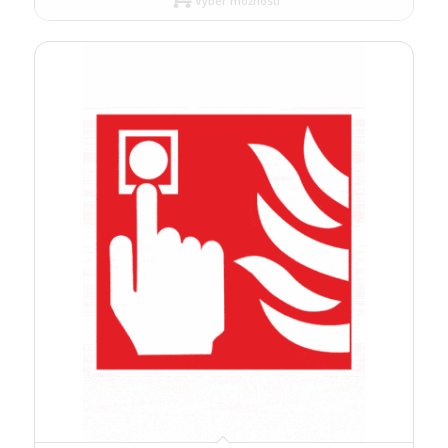
Výber možností