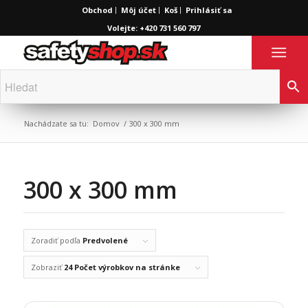
Obchod
Môj účet
Koš
Prihlásiť sa
Volejte: +420 731 560 797
Nachádzate sa tu:
Domov
/
300 x 300 mm
300 x 300 mm
Zoradiť podľa
Predvolené
Zobraziť
24 Počet výrobkov na stránke